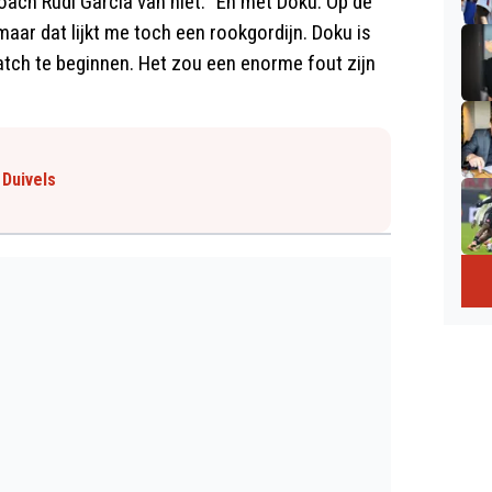
ach Rudi Garcia van niet. "En mét Doku. Op de
 maar dat lijkt me toch een rookgordijn. Doku is
atch te beginnen. Het zou een enorme fout zijn
 Duivels