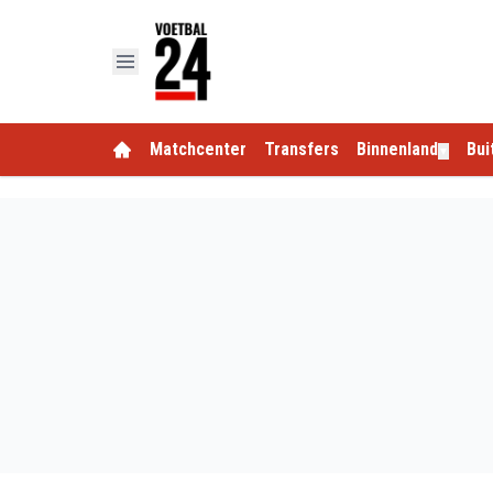
Matchcenter
Transfers
Binnenland
Bui
▼