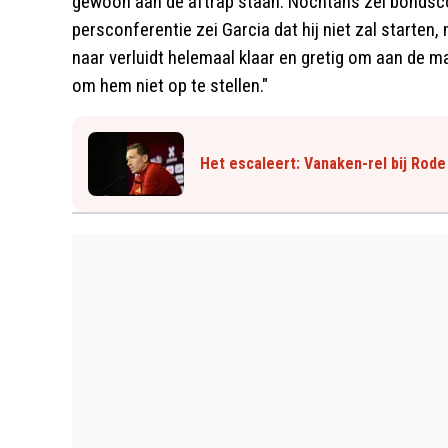
gewoon aan de aftrap staan. Nochtans zei bondsco
persconferentie zei Garcia dat hij niet zal starten,
naar verluidt helemaal klaar en gretig om aan de m
om hem niet op te stellen."
Het escaleert: Vanaken-rel bij Rode