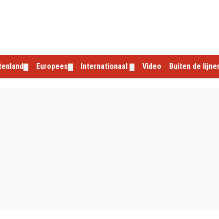
tenland
Europees
Internationaal
Video
Buiten de lijne
▼
▼
▼