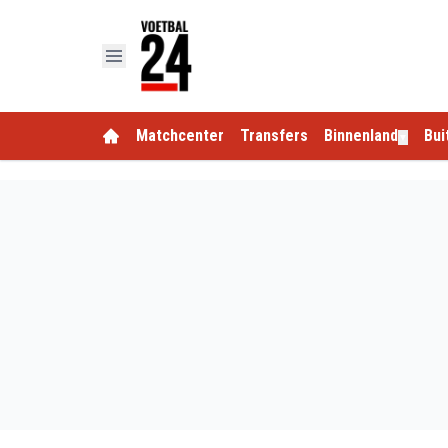
Matchcenter
Transfers
Binnenland
Bui
▼