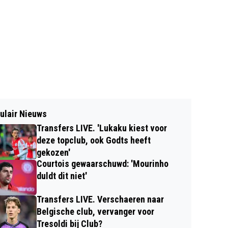
ulair Nieuws
Transfers LIVE. 'Lukaku kiest voor
deze topclub, ook Godts heeft
gekozen'
Courtois gewaarschuwd: 'Mourinho
duldt dit niet'
Transfers LIVE. Verschaeren naar
Belgische club, vervanger voor
Tresoldi bij Club?