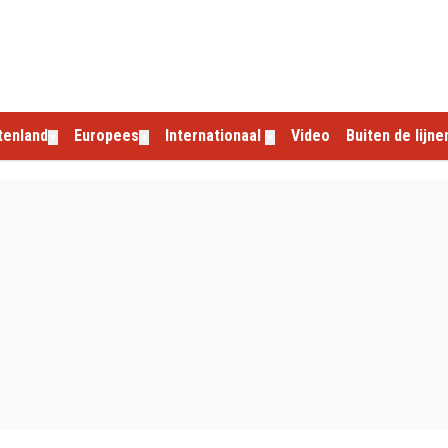
tenland
Europees
Internationaal
Video
Buiten de lijne
▼
▼
▼