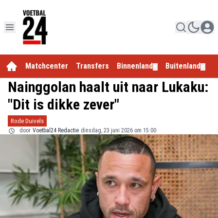
Matchcenter
Transfers
Binnenland
Buitenland
E
▼
▼
Nainggolan haalt uit naar Lukaku:
"Dit is dikke zever"
Rode Duivels
door
Voetbal24 Redactie
dinsdag, 23 juni 2026 om 15:00