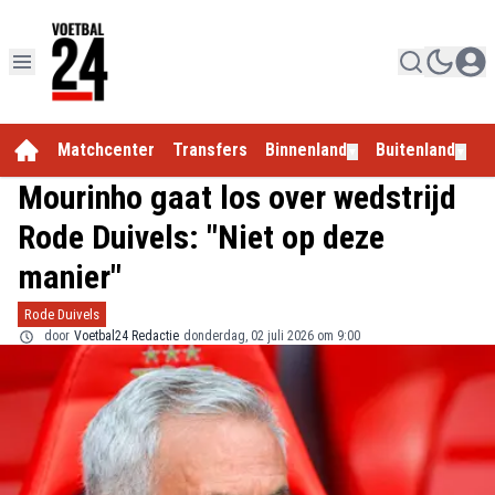
Matchcenter
Transfers
Binnenland
Buitenland
E
▼
▼
Mourinho gaat los over wedstrijd
Rode Duivels: "Niet op deze
manier"
Rode Duivels
door
Voetbal24 Redactie
donderdag, 02 juli 2026 om 9:00