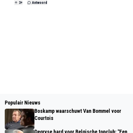
3
+
Antwoord
Populair Nieuws
Boskamp waarschuwt Van Bommel voor
Courtois
Degryse hard voor Belgische topclub: "Een