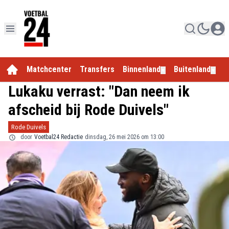
Matchcenter
Transfers
Binnenland
Buitenland
E
▼
▼
Lukaku verrast: "Dan neem ik
afscheid bij Rode Duivels"
Rode Duivels
door
Voetbal24 Redactie
dinsdag, 26 mei 2026 om 13:00