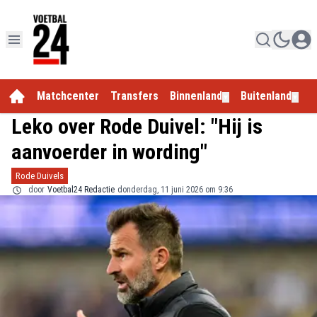
Matchcenter
Transfers
Binnenland
Buitenland
E
▼
▼
Leko over Rode Duivel: "Hij is
aanvoerder in wording"
Rode Duivels
door
Voetbal24 Redactie
donderdag, 11 juni 2026 om 9:36