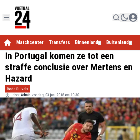
Matchcenter
Transfers
Binnenland
Buitenland
E
▼
▼
In Portugal komen ze tot een
straffe conclusie over Mertens en
Hazard
Rode Duivels
door
Admin
zondag, 03 juni 2018 om 10:30