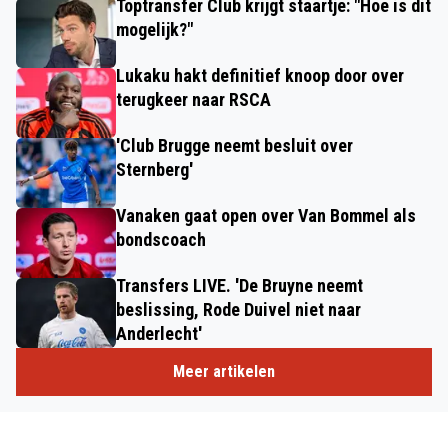
Toptransfer Club krijgt staartje: "Hoe is dit
mogelijk?"
Lukaku hakt definitief knoop door over
terugkeer naar RSCA
'Club Brugge neemt besluit over
Sternberg'
Vanaken gaat open over Van Bommel als
bondscoach
Transfers LIVE. 'De Bruyne neemt
beslissing, Rode Duivel niet naar
Anderlecht'
Meer artikelen