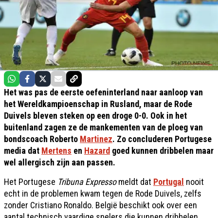
Het was pas de eerste oefeninterland naar aanloop van
het Wereldkampioenschap in Rusland, maar de Rode
Duivels bleven steken op een droge 0-0. Ook in het
buitenland zagen ze de mankementen van de ploeg van
bondscoach Roberto
Martinez
. Zo concluderen Portugese
media dat
Mertens
en
Hazard
goed kunnen dribbelen maar
wel allergisch zijn aan passen.
Het Portugese
Tribuna Expresso
meldt dat
Portugal
nooit
echt in de problemen kwam tegen de Rode Duivels, zelfs
zonder Cristiano Ronaldo. België beschikt ook over een
aantal technisch vaardige spelers die kunnen dribbelen,