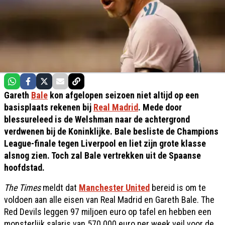
Gareth
Bale
kon afgelopen seizoen niet altijd op een
basisplaats rekenen bij
Real Madrid
. Mede door
blessureleed is de Welshman naar de achtergrond
verdwenen bij de Koninklijke. Bale besliste de Champions
League-finale tegen Liverpool en liet zijn grote klasse
alsnog zien. Toch zal Bale vertrekken uit de Spaanse
hoofdstad.
The Times
meldt dat
Manchester United
bereid is om te
voldoen aan alle eisen van Real Madrid en Gareth Bale. The
Red Devils leggen 97 miljoen euro op tafel en hebben een
monsterlijk salaris van 570.000 euro per week veil voor de