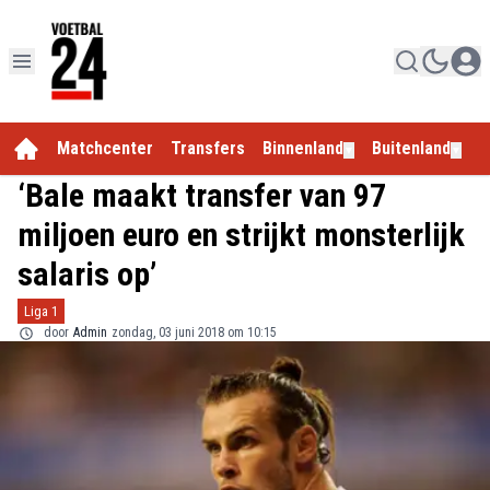
Matchcenter
Transfers
Binnenland
Buitenland
E
▼
▼
‘Bale maakt transfer van 97
miljoen euro en strijkt monsterlijk
salaris op’
Liga 1
door
Admin
zondag, 03 juni 2018 om 10:15