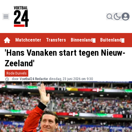
Matchcenter
Transfers
Binnenland
Buitenland
E
▼
▼
'Hans Vanaken start tegen Nieuw-
Zeeland'
Rode Duivels
door
Voetbal24 Redactie
dinsdag, 23 juni 2026 om 9:30