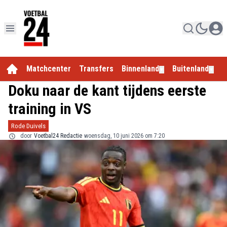
Matchcenter
Transfers
Binnenland
Buitenland
E
▼
▼
Doku naar de kant tijdens eerste
training in VS
Rode Duivels
door
Voetbal24 Redactie
woensdag, 10 juni 2026 om 7:20