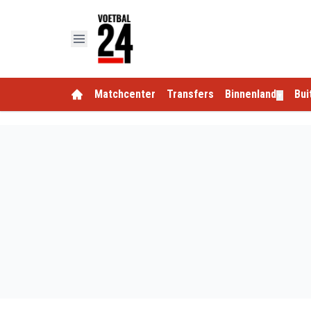
Matchcenter
Transfers
Binnenland
Bui
▼