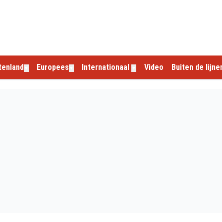
tenland
Europees
Internationaal
Video
Buiten de lijne
▼
▼
▼