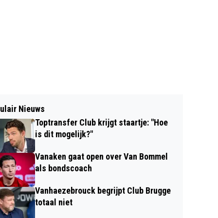
ulair Nieuws
Toptransfer Club krijgt staartje: "Hoe
is dit mogelijk?"
Vanaken gaat open over Van Bommel
als bondscoach
Vanhaezebrouck begrijpt Club Brugge
totaal niet