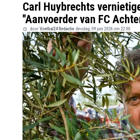
Carl Huybrechts vernietig
"Aanvoerder van FC Achte
door
Voetbal24 Redactie
dinsdag, 09 juni 2026 om 22:00