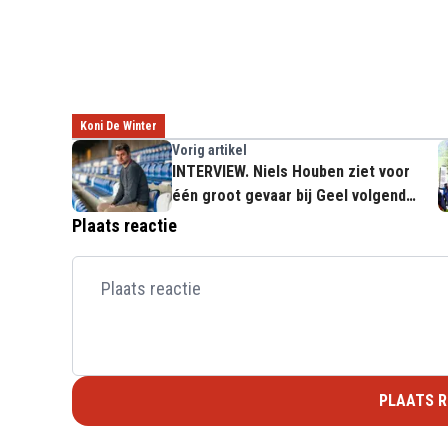
Koni De Winter
Vorig artikel
INTERVIEW. Niels Houben ziet voor
één groot gevaar bij Geel volgend
seizoen
Plaats reactie
PLAATS R