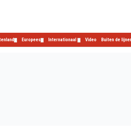
tenland
Europees
Internationaal
Video
Buiten de lijne
▼
▼
▼