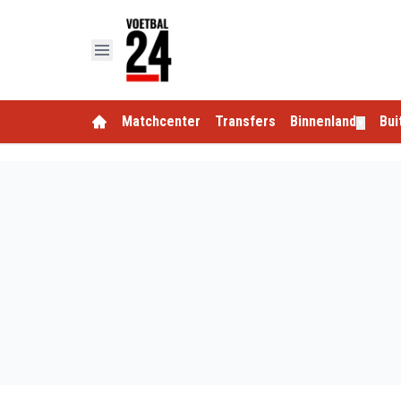
Matchcenter
Transfers
Binnenland
Bui
▼