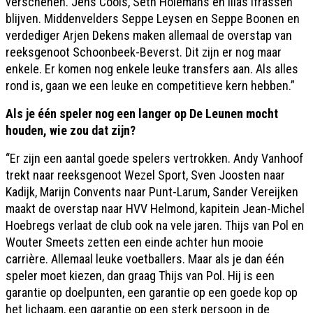
verschenen. Jens Cools, Seth Holemans en Ilias Ifrassen
blijven. Middenvelders Seppe Leysen en Seppe Boonen en
verdediger Arjen Dekens maken allemaal de overstap van
reeksgenoot Schoonbeek-Beverst. Dit zijn er nog maar
enkele. Er komen nog enkele leuke transfers aan. Als alles
rond is, gaan we een leuke en competitieve kern hebben.”
Als je één speler nog een langer op De Leunen mocht
houden, wie zou dat zijn?
“Er zijn een aantal goede spelers vertrokken. Andy Vanhoof
trekt naar reeksgenoot Wezel Sport, Sven Joosten naar
Kadijk, Marijn Convents naar Punt-Larum, Sander Vereijken
maakt de overstap naar HVV Helmond, kapitein Jean-Michel
Hoebregs verlaat de club ook na vele jaren. Thijs van Pol en
Wouter Smeets zetten een einde achter hun mooie
carrière. Allemaal leuke voetballers. Maar als je dan één
speler moet kiezen, dan graag Thijs van Pol. Hij is een
garantie op doelpunten, een garantie op een goede kop op
het lichaam, een garantie op een sterk persoon in de