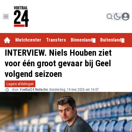
Matchcenter
Transfers
Binnenland
Buitenland
E
▼
▼
INTERVIEW. Niels Houben ziet
voor één groot gevaar bij Geel
volgend seizoen
Lagere afdelingen
door
Voetbal24 Redactie
donderdag, 14 mei 2026 om 16:07