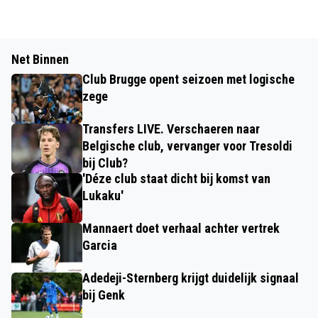
Net Binnen
Club Brugge opent seizoen met logische
zege
Transfers LIVE. Verschaeren naar
Belgische club, vervanger voor Tresoldi
bij Club?
'Déze club staat dicht bij komst van
Lukaku'
Mannaert doet verhaal achter vertrek
Garcia
Adedeji-Sternberg krijgt duidelijk signaal
bij Genk