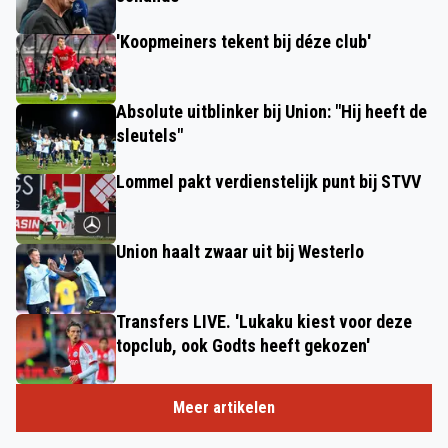
'Koopmeiners tekent bij déze club'
Absolute uitblinker bij Union: "Hij heeft de
sleutels"
Lommel pakt verdienstelijk punt bij STVV
Union haalt zwaar uit bij Westerlo
Transfers LIVE. 'Lukaku kiest voor deze
topclub, ook Godts heeft gekozen'
Meer artikelen