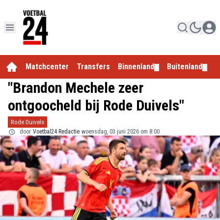
Matchcenter
Transfers
Binnenland
Buitenland
E
▼
▼
"Brandon Mechele zeer
ontgoocheld bij Rode Duivels"
Rode Duivels
door
Voetbal24 Redactie
woensdag, 03 juni 2026 om 8:00