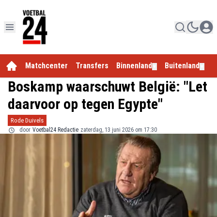
Matchcenter
Transfers
Binnenland
Buitenland
E
▼
▼
Boskamp waarschuwt België: "Let
daarvoor op tegen Egypte"
Rode Duivels
door
Voetbal24 Redactie
zaterdag, 13 juni 2026 om 17:30