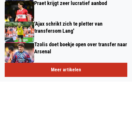
Praet krijgt zeer lucratief aanbod
'Ajax schrikt zich te pletter van
transfersom Lang'
Tzolis doet boekje open over transfer naar
Arsenal
Meer artikelen