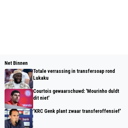
Net Binnen
Totale verrassing in transfersoap rond
Lukaku
Courtois gewaarschuwd: 'Mourinho duldt
dit niet'
'KRC Genk plant zwaar transferoffensief'