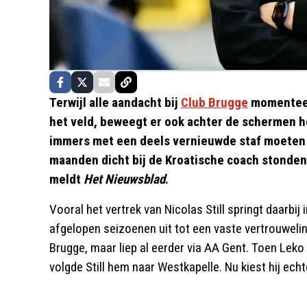
Terwijl alle aandacht bij
Club Brugge
momenteel 
het veld, beweegt er ook achter de schermen h
immers met een deels vernieuwde staf moeten
maanden dicht bij de Kroatische coach stonden
meldt
Het Nieuwsblad
.
Vooral het vertrek van Nicolas Still springt daarbij 
afgelopen seizoenen uit tot een vaste vertrouweli
Brugge, maar liep al eerder via AA Gent. Toen Lek
volgde Still hem naar Westkapelle. Nu kiest hij ech