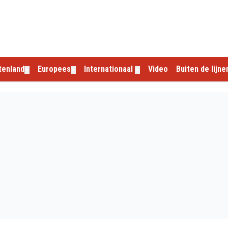
tenland
Europees
Internationaal
Video
Buiten de lijne
▼
▼
▼