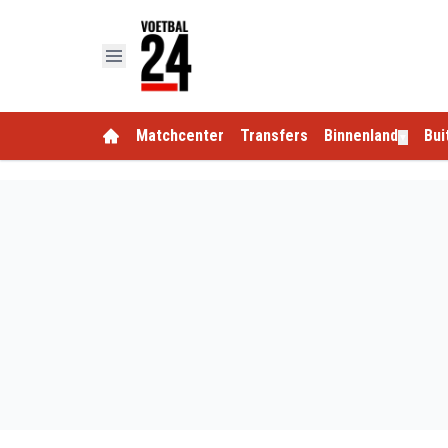
Matchcenter
Transfers
Binnenland
Bui
▼