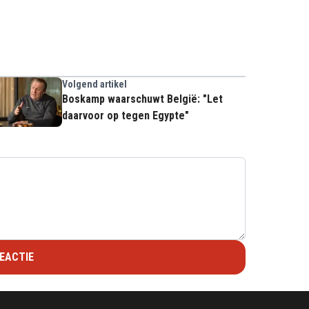
Volgend artikel
Boskamp waarschuwt België: "Let
daarvoor op tegen Egypte"
EACTIE