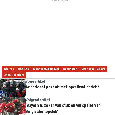
Nieuws
Chelsea
Manchester United
Geruchten
Marouane Fellaini
John Obi Mikel
Vorig artikel
Anderlecht pakt uit met opvallend bericht
Volgend artikel
'Bayern is zeker van stuk en wil speler van
Belgische topclub'