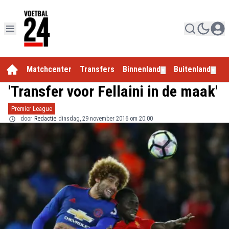
Matchcenter
Transfers
Binnenland
Buitenland
E
▼
▼
'Transfer voor Fellaini in de maak'
Premier League
door
Redactie
dinsdag, 29 november 2016 om 20:00