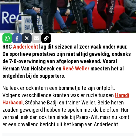
RSC
Anderlecht
lag dit seizoen al zeer vaak onder vuur.
De sportieve prestaties zijn niet altijd geweldig, ondanks
de 7-0-overwinning van afgelopen weekend. Vooral
Herman Van Holsbeeck en
René Weiler
moesten het al
ontgelden bij de supporters.
Nu leek er ook intern een bommetje te zijn ontploft.
Volgens verschillende kranten was er ruzie tussen
Hamdi
Harbaoui
, Stéphane Badji en trainer Weiler. Beide heren
zouden geweigerd hebben te spelen met de beloften. Hun
verhaal leek dan ook ten einde bij Paars-Wit, maar nu komt
er een opvallend bericht uit het kamp van Anderlecht.