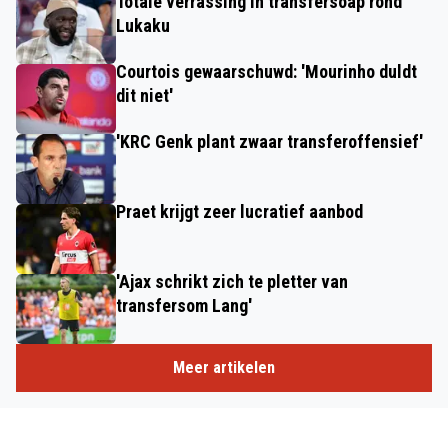
Totale verrassing in transfersoap rond
Lukaku
Courtois gewaarschuwd: 'Mourinho duldt
dit niet'
'KRC Genk plant zwaar transferoffensief'
Praet krijgt zeer lucratief aanbod
'Ajax schrikt zich te pletter van
transfersom Lang'
Meer artikelen