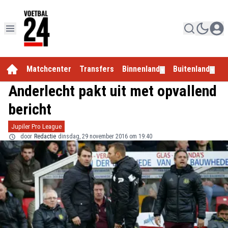
Matchcenter
Transfers
Binnenland
Buitenland
E
▼
▼
Anderlecht pakt uit met opvallend
bericht
Jupiler Pro League
door
Redactie
dinsdag, 29 november 2016 om 19:40