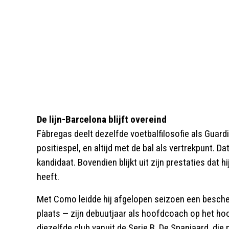
De lijn-Barcelona blijft overeind
Fàbregas deelt dezelfde voetbalfilosofie als Guardi
positiespel, en altijd met de bal als vertrekpunt. D
kandidaat. Bovendien blijkt uit zijn prestaties dat 
heeft.
Met Como leidde hij afgelopen seizoen een besche
plaats — zijn debuutjaar als hoofdcoach op het ho
diezelfde club vanuit de Serie B. De Spanjaard, die