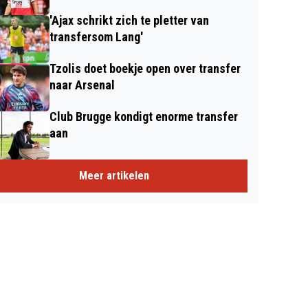
'Ajax schrikt zich te pletter van
transfersom Lang'
Tzolis doet boekje open over transfer
naar Arsenal
Club Brugge kondigt enorme transfer
aan
Meer artikelen