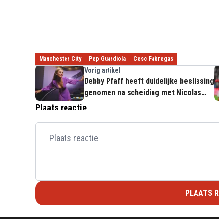
Manchester City
Pep Guardiola
Cesc Fabregas
Vorig artikel
Debby Pfaff heeft duidelijke beslissing
genomen na scheiding met Nicolas
Liébart: "Ik doe het niet meer"
Plaats reactie
PLAATS R