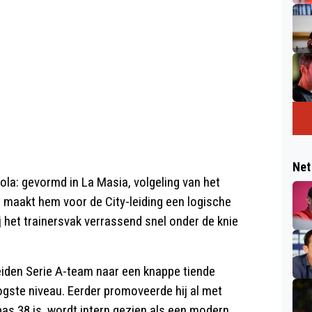
Net
ola: gevormd in La Masia, volgeling van het
at maakt hem voor de City-leiding een logische
hij het trainersvak verrassend snel onder de knie
iden Serie A-team naar een knappe tiende
ogste niveau. Eerder promoveerde hij al met
 pas 38 is, wordt intern gezien als een modern