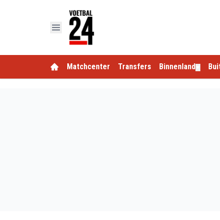
Matchcenter
Transfers
Binnenland
Bui
▼