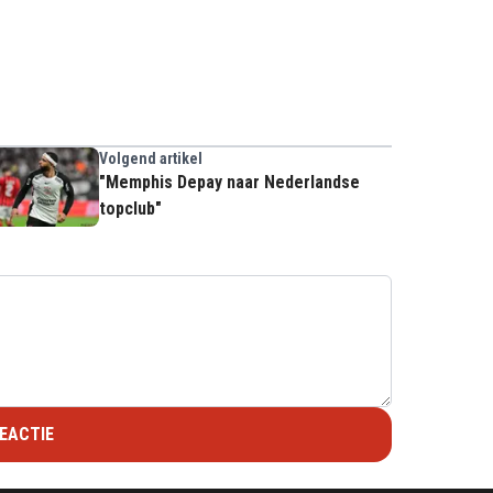
Volgend artikel
"Memphis Depay naar Nederlandse
topclub"
EACTIE