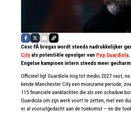
Cesc FÃ bregas wordt steeds nadrukkelijker 
City
als potentiële opvolger van
Pep Guardiola
.
Engelse kampioen intern steeds meer gecharme
Officieel ligt Guardiola nog tot medio 2027 vast, n
kende Manchester City een moeizame periode, zowel
115 financiële aanklachten die als een schaduw bo
Guardiola om zijn werk voort te zetten, met een d
er al vooruitgedacht aan de toekomst — en die to