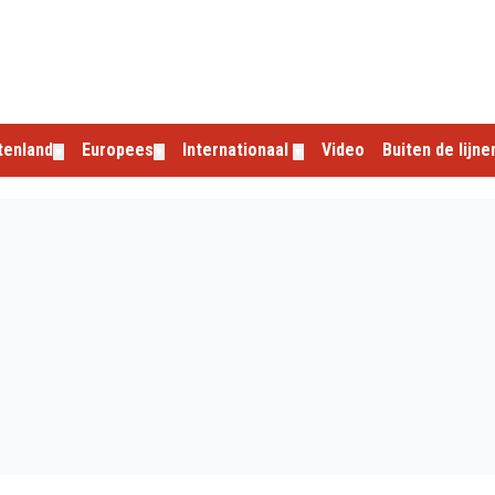
tenland
Europees
Internationaal
Video
Buiten de lijne
▼
▼
▼