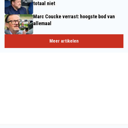
totaal niet
Marc Coucke verrast: hoogste bod van
allemaal
Meer artikelen