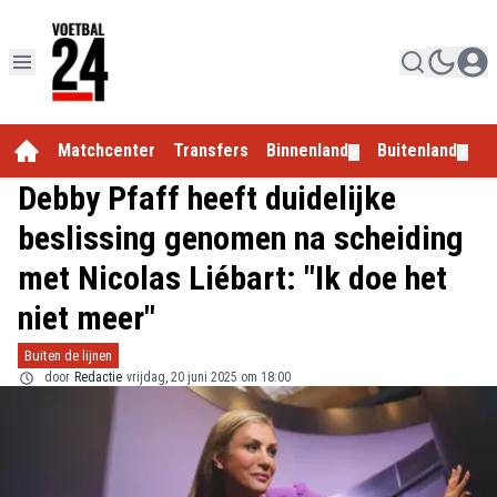
Matchcenter
Transfers
Binnenland
Buitenland
E
▼
▼
Debby Pfaff heeft duidelijke
beslissing genomen na scheiding
met Nicolas Liébart: "Ik doe het
niet meer"
Buiten de lijnen
door
Redactie
vrijdag, 20 juni 2025 om 18:00