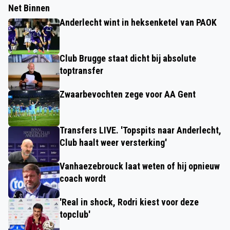
Net Binnen
Anderlecht wint in heksenketel van PAOK
Club Brugge staat dicht bij absolute
toptransfer
Zwaarbevochten zege voor AA Gent
Transfers LIVE. 'Topspits naar Anderlecht,
Club haalt weer versterking'
Vanhaezebrouck laat weten of hij opnieuw
coach wordt
'Real in shock, Rodri kiest voor deze
topclub'