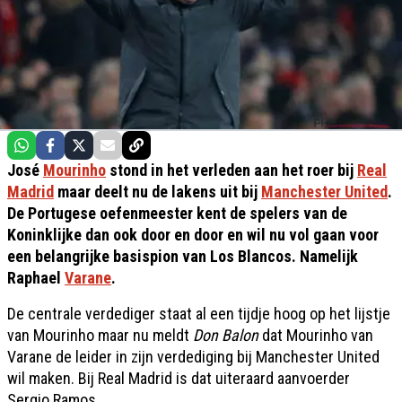
José
Mourinho
stond in het verleden aan het roer bij
Real
Madrid
maar deelt nu de lakens uit bij
Manchester United
.
De Portugese oefenmeester kent de spelers van de
Koninklijke dan ook door en door en wil nu vol gaan voor
een belangrijke basispion van Los Blancos. Namelijk
Raphael
Varane
.
De centrale verdediger staat al een tijdje hoog op het lijstje
van Mourinho maar nu meldt
Don Balon
dat Mourinho van
Varane de leider in zijn verdediging bij Manchester United
wil maken. Bij Real Madrid is dat uiteraard aanvoerder
Sergio Ramos.