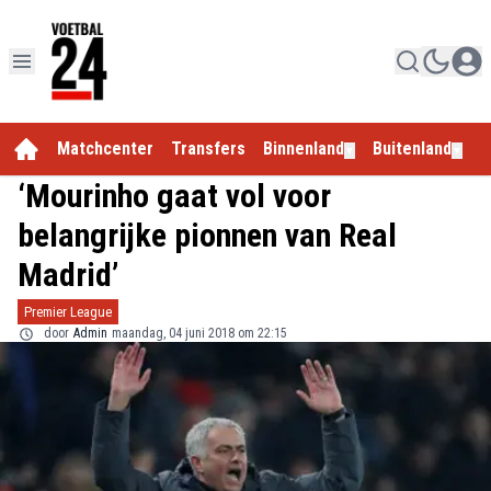
Matchcenter
Transfers
Binnenland
Buitenland
E
▼
▼
‘Mourinho gaat vol voor
belangrijke pionnen van Real
Madrid’
Premier League
door
Admin
maandag, 04 juni 2018 om 22:15