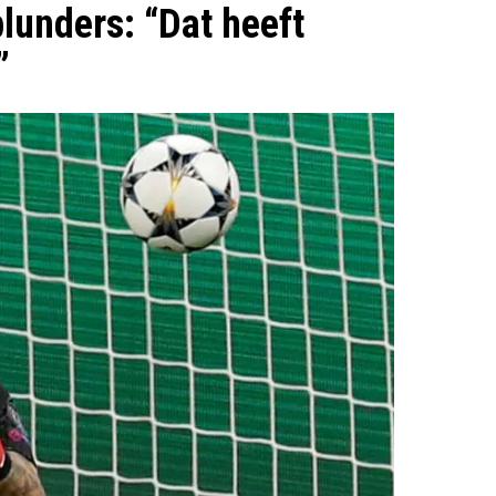
blunders: “Dat heeft
”