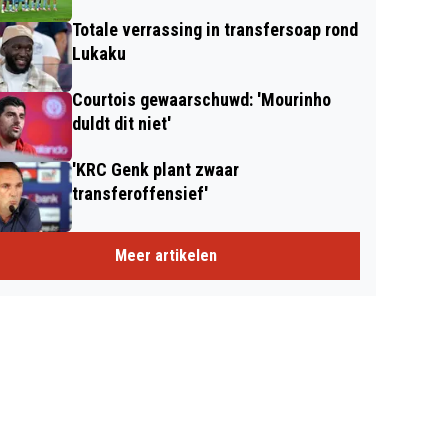
Totale verrassing in transfersoap rond
Lukaku
Courtois gewaarschuwd: 'Mourinho
duldt dit niet'
'KRC Genk plant zwaar
transferoffensief'
Meer artikelen