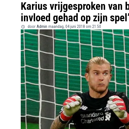
Karius vrijgesproken van 
invloed gehad op zijn spel
door
Admin
maandag, 04 juni 2018 om 21:50