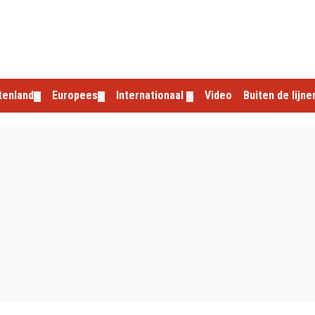
tenland
Europees
Internationaal
Video
Buiten de lijne
▼
▼
▼