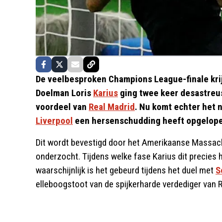
De veelbesproken Champions League-finale krijgt
Doelman Loris
Karius
ging twee keer desastreus 
voordeel van
Real Madrid
. Nu komt echter het 
Liverpool
een hersenschudding heeft opgelopen
Dit wordt bevestigd door het Amerikaanse Massach
onderzocht. Tijdens welke fase Karius dit precies
waarschijnlijk is het gebeurd tijdens het duel met
S
elleboogstoot van de spijkerharde verdediger van R