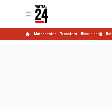
Matchcenter
Transfers
Binnenland
Bui
▼