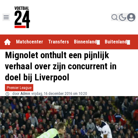
Matchcenter
Transfers
Binnenland
Buitenland
E
▼
▼
Mignolet onthult een pijnlijk
verhaal over zijn concurrent in
doel bij Liverpool
Premier League
door
Admin
vrijdag, 16 december 2016 om 10:20