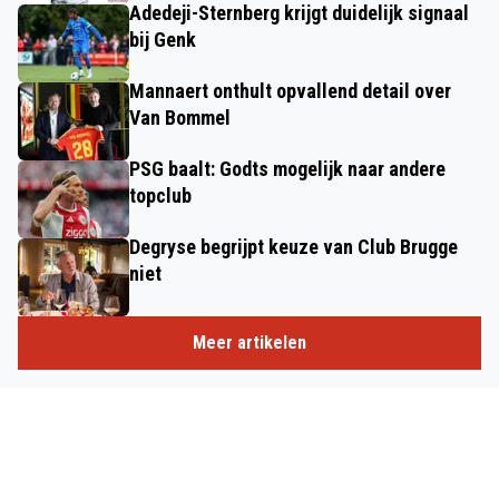
Adedeji-Sternberg krijgt duidelijk signaal
bij Genk
Mannaert onthult opvallend detail over
Van Bommel
PSG baalt: Godts mogelijk naar andere
topclub
Degryse begrijpt keuze van Club Brugge
niet
Meer artikelen