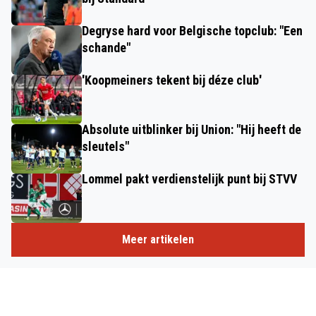
Degryse hard voor Belgische topclub: "Een
schande"
'Koopmeiners tekent bij déze club'
Absolute uitblinker bij Union: "Hij heeft de
sleutels"
Lommel pakt verdienstelijk punt bij STVV
Meer artikelen