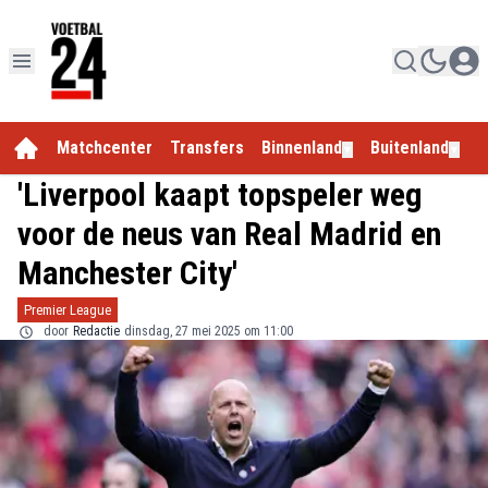
Matchcenter
Transfers
Binnenland
Buitenland
E
▼
▼
'Liverpool kaapt topspeler weg
voor de neus van Real Madrid en
Manchester City'
Premier League
door
Redactie
dinsdag, 27 mei 2025 om 11:00