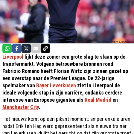
Liverpool
lijkt deze zomer een grote slag te slaan op de
transfermarkt. Volgens betrouwbare bronnen rond
Fabrizio Romano heeft Florian Wirtz zijn zinnen gezet op
een overstap naar de Premier League. De 22-jarige
spelmaker van
Bayer Leverkusen
ziet in Liverpool de
ideale volgende stap in zijn carrière, ondanks eerdere
interesse van Europese giganten als
Real Madrid
en
Manchester City
.
Het nieuws komt op een pikant moment: amper enkele uren
nadat Erik ten Hag werd gepresenteerd als nieuwe trainer
van Leverkusen, duikt het gerucht op dat zijn grootste troef