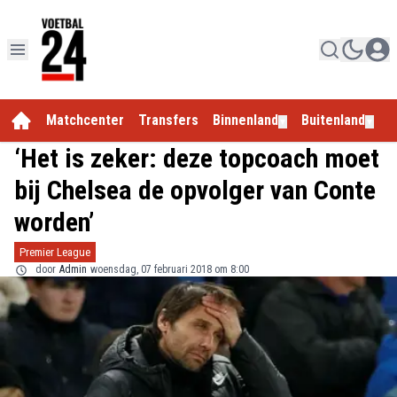
Matchcenter
Transfers
Binnenland
Buitenland
E
▼
▼
‘Het is zeker: deze topcoach moet
bij Chelsea de opvolger van Conte
worden’
Premier League
door
Admin
woensdag, 07 februari 2018 om 8:00