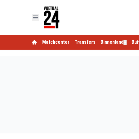
Matchcenter
Transfers
Binnenland
Bui
▼