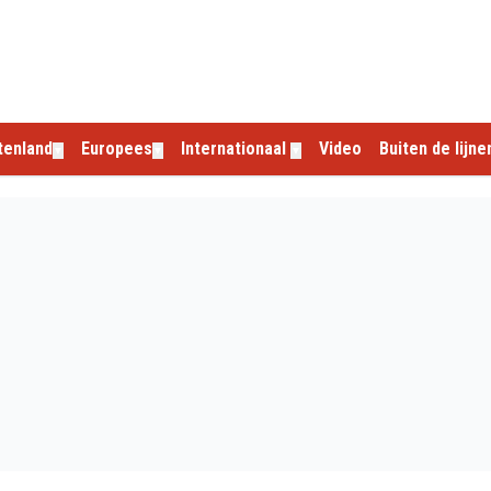
tenland
Europees
Internationaal
Video
Buiten de lijne
▼
▼
▼