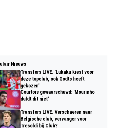
ulair Nieuws
Transfers LIVE. 'Lukaku kiest voor
deze topclub, ook Godts heeft
gekozen'
Courtois gewaarschuwd: 'Mourinho
duldt dit niet'
Transfers LIVE. Verschaeren naar
Belgische club, vervanger voor
Tresoldi bij Club?