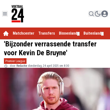
Matchcenter
Transfers
Binnenland
Buitenland
E
▼
▼
'Bijzonder verrassende transfer
voor Kevin De Bruyne'
Premier League
door
Redactie
donderdag, 24 april 2025 om 8:30