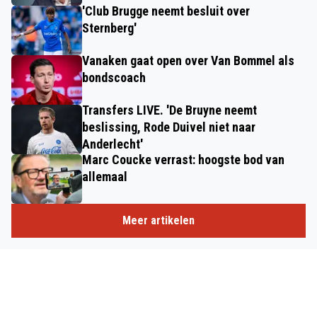
'Club Brugge neemt besluit over
Sternberg'
Vanaken gaat open over Van Bommel als
bondscoach
Transfers LIVE. 'De Bruyne neemt
beslissing, Rode Duivel niet naar
Anderlecht'
Marc Coucke verrast: hoogste bod van
allemaal
Meer artikelen