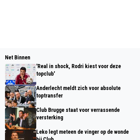
Net Binnen
'Real in shock, Rodri kiest voor deze
topclub'
Anderlecht meldt zich voor absolute
toptransfer
Club Brugge staat voor verrassende
versterking
Leko legt meteen de vinger op de wonde
bij Club