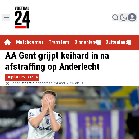
Matchcenter
Transfers
Binnenland
Buitenland
E
▼
▼
AA Gent grijpt keihard in na
afstraffing op Anderlecht
Jupiler Pro League
door
Redactie
donderdag, 24 april 2025 om 9:00