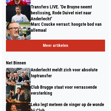
Transfers LIVE. 'De Bruyne neemt
beslissing, Rode Duivel niet naar
Anderlecht'
Marc Coucke verrast: hoogste bod van
allemaal
Meer artikelen
Net Binnen
Anderlecht meldt zich voor absolute
toptransfer
Club Brugge staat voor verrassende
versterking
Leko legt meteen de vinger op de wonde
bij Club