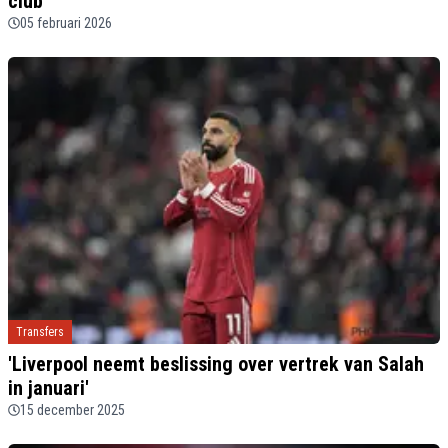
club'
05 februari 2026
Transfers
'Liverpool neemt beslissing over vertrek van Salah
in januari'
15 december 2025