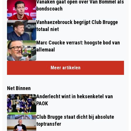
Vanaken gaat open over Van Bommel als
bondscoach
Vanhaezebrouck begrijpt Club Brugge
totaal niet
Marc Coucke verrast: hoogste bod van
allemaal
Meer artikelen
Net Binnen
Anderlecht wint in heksenketel van
PAOK
Club Brugge staat dicht bij absolute
toptransfer