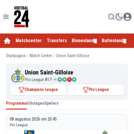
Matchcenter
Transfers
Binnenland
Buitenland
E
▼
▼
Startpagina
Match Center
Union Saint-Gilloise
Union Saint-Gilloise
Pro League
#
17
G
W
W
V
W
Champions League
Pro League
Programma
Uitslagen
Spelers
08 augustus 2026 om 20:45
Pro League