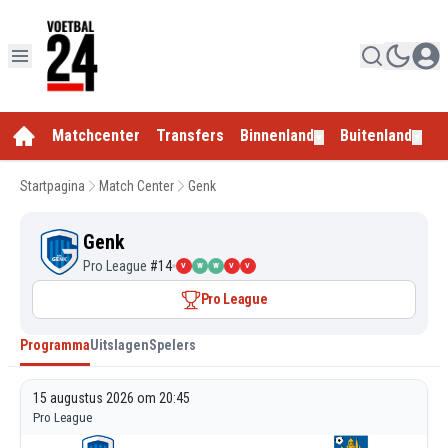
Matchcenter
Transfers
Binnenland
Buitenland
E
▼
▼
Startpagina
Match Center
Genk
Genk
Pro League
#
14
V
W
W
V
V
Pro League
Programma
Uitslagen
Spelers
15 augustus 2026 om 20:45
Pro League