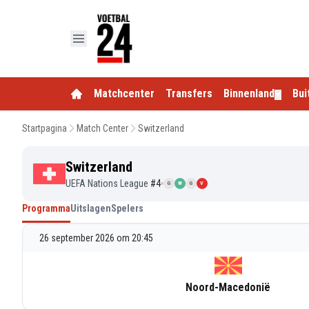
Matchcenter
Transfers
Binnenland
Bui
▼
Startpagina
Match Center
Switzerland
Switzerland
UEFA Nations League
#
4
G
W
G
V
Programma
Uitslagen
Spelers
26 september 2026 om 20:45
Noord-Macedonië