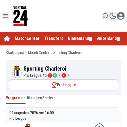
Matchcenter
Transfers
Binnenland
Buitenland
E
▼
▼
Startpagina
Match Center
Sporting Charleroi
Sporting Charleroi
Pro League
#
5
V
W
G
V
G
Pro League
Programma
Uitslagen
Spelers
09 augustus 2026 om 16:00
Pro League