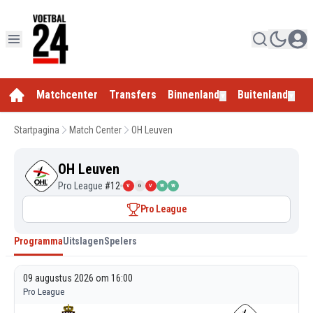
Matchcenter
Transfers
Binnenland
Buitenland
E
▼
▼
Startpagina
Match Center
OH Leuven
OH Leuven
Pro League
#
12
V
G
V
W
W
Pro League
Programma
Uitslagen
Spelers
09 augustus 2026 om 16:00
Pro League