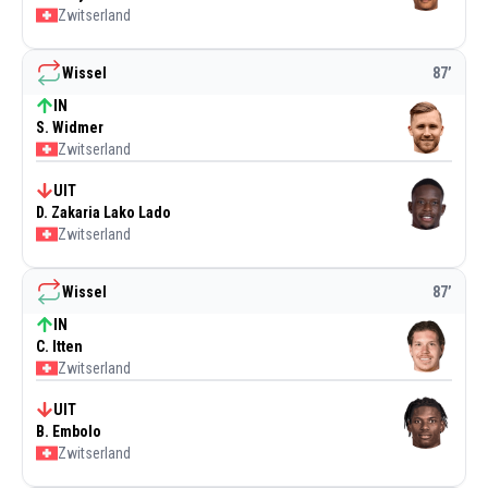
Zwitserland
Wissel
87
’
IN
S. Widmer
Zwitserland
UIT
D. Zakaria Lako Lado
Zwitserland
Wissel
87
’
IN
C. Itten
Zwitserland
UIT
B. Embolo
Zwitserland