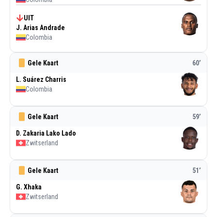
UIT
J. Arias Andrade
Colombia
Gele Kaart
60
’
L. Suárez Charris
Colombia
Gele Kaart
59
’
D. Zakaria Lako Lado
Zwitserland
Gele Kaart
51
’
G. Xhaka
Zwitserland