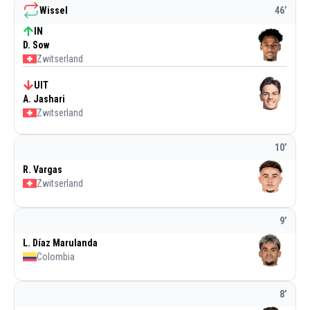
Wissel
46
’
IN
D. Sow
Zwitserland
UIT
A. Jashari
Zwitserland
10
’
R. Vargas
Zwitserland
9
’
L. Díaz Marulanda
Colombia
8
’