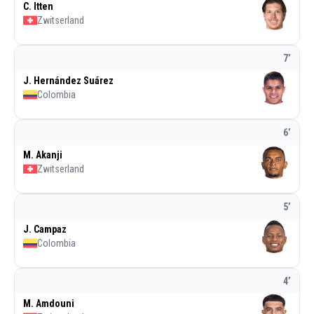
C. Itten
Zwitserland
7
’
J. Hernández Suárez
Colombia
6
’
M. Akanji
Zwitserland
5
’
J. Campaz
Colombia
4
’
M. Amdouni