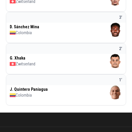
Zwitserland
3
’
D. Sánchez Mina
Colombia
2
’
G. Xhaka
Zwitserland
1
’
J. Quintero Paniagua
Colombia