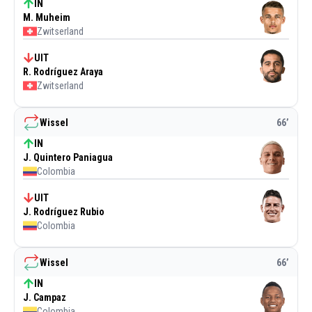
IN
M. Muheim
Zwitserland
UIT
R. Rodríguez Araya
Zwitserland
Wissel
66
’
IN
J. Quintero Paniagua
Colombia
UIT
J. Rodríguez Rubio
Colombia
Wissel
66
’
IN
J. Campaz
Colombia