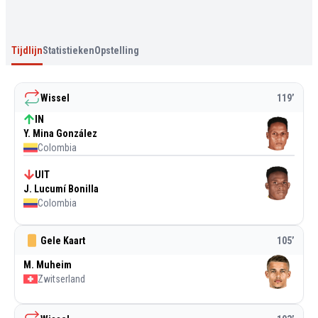
Tijdlijn
Statistieken
Opstelling
Wissel
119
’
IN
Y. Mina González
Colombia
UIT
J. Lucumí Bonilla
Colombia
Gele Kaart
105
’
M. Muheim
Zwitserland