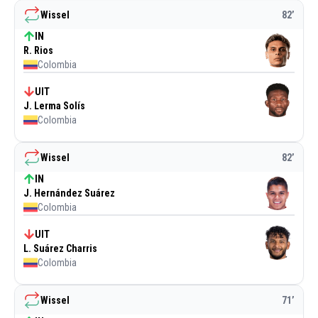
Wissel
82
’
IN
R. Rios
Colombia
UIT
J. Lerma Solís
Colombia
Wissel
82
’
IN
J. Hernández Suárez
Colombia
UIT
L. Suárez Charris
Colombia
Wissel
71
’