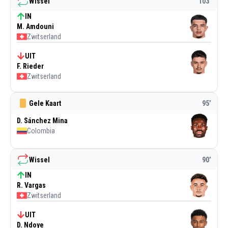
Wissel
103
’
IN
M. Amdouni
Zwitserland
UIT
F. Rieder
Zwitserland
Gele Kaart
95
’
D. Sánchez Mina
Colombia
Wissel
90
’
IN
R. Vargas
Zwitserland
UIT
D. Ndoye