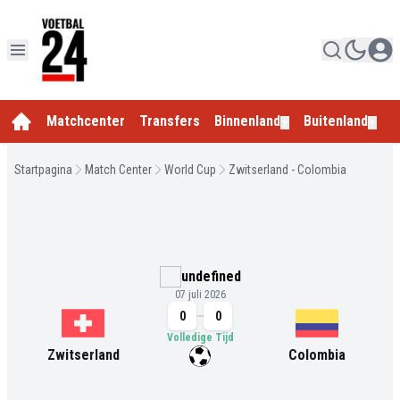
Matchcenter
Transfers
Binnenland
Buitenland
E
▼
▼
Startpagina
Match Center
World Cup
Zwitserland - Colombia
undefined
07 juli 2026
0
0
Volledige Tijd
Zwitserland
Colombia