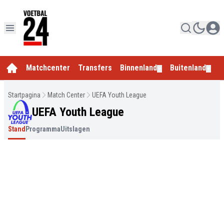
Matchcenter
Transfers
Binnenland
Buitenland
E
▼
▼
Startpagina
Match Center
UEFA Youth League
UEFA Youth League
Stand
Programma
Uitslagen