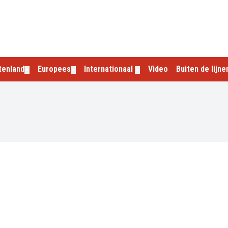
tenland
Europees
Internationaal
Video
Buiten de lijne
▼
▼
▼