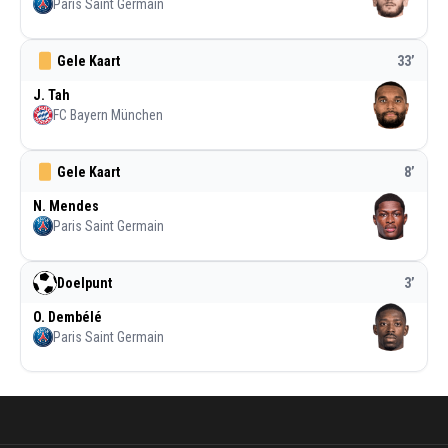
Paris Saint Germain
Gele Kaart
33
’
J. Tah
FC Bayern München
Gele Kaart
8
’
N. Mendes
Paris Saint Germain
Doelpunt
3
’
O. Dembélé
Paris Saint Germain