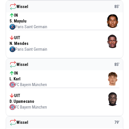
Wissel
85
’
IN
S. Mayulu
Paris Saint Germain
UIT
N. Mendes
Paris Saint Germain
Wissel
85
’
IN
L. Karl
FC Bayern München
UIT
D. Upamecano
FC Bayern München
Wissel
79
’