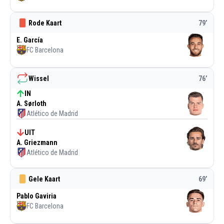
Rode Kaart
79
’
E. García
FC Barcelona
Wissel
76
’
IN
A. Sørloth
Atlético de Madrid
UIT
A. Griezmann
Atlético de Madrid
Gele Kaart
69
’
Pablo Gaviria
FC Barcelona