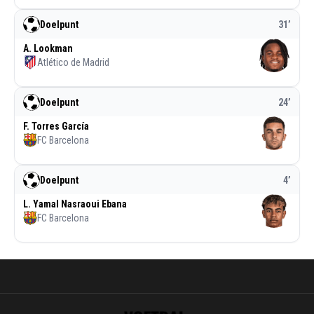
Doelpunt
31
’
A. Lookman
Atlético de Madrid
Doelpunt
24
’
F. Torres García
FC Barcelona
Doelpunt
4
’
L. Yamal Nasraoui Ebana
FC Barcelona