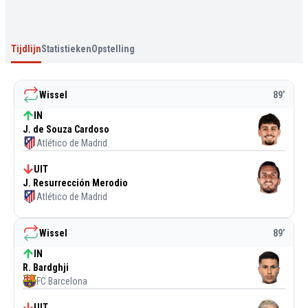
Tijdlijn
Statistieken
Opstelling
Wissel
89
’
IN
J. de Souza Cardoso
Atlético de Madrid
UIT
J. Resurrección Merodio
Atlético de Madrid
Wissel
89
’
IN
R. Bardghji
FC Barcelona
UIT