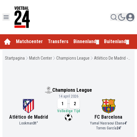
Matchcenter
Transfers
Binnenland
Buitenland
E
▼
▼
Startpagina
Match Center
Champions League
Atlético De Madrid -
FC Barcelona
Champions League
14 april 2026
1
2
Volledige Tijd
Atlético de Madrid
FC Barcelona
Lookman
31
'
Yamal Nasraoui Ebana
4
'
Torres García
24
'