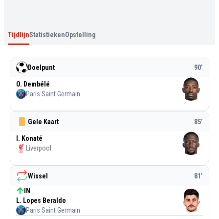
Tijdlijn
Statistieken
Opstelling
Doelpunt
90
’
O. Dembélé
Paris Saint Germain
Gele Kaart
85
’
I. Konaté
Liverpool
Wissel
81
’
IN
L. Lopes Beraldo
Paris Saint Germain