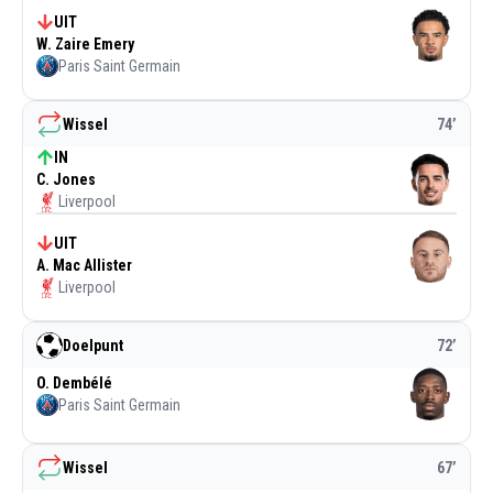
UIT
W. Zaire Emery
Paris Saint Germain
Wissel
74
’
IN
C. Jones
Liverpool
UIT
A. Mac Allister
Liverpool
Doelpunt
72
’
O. Dembélé
Paris Saint Germain
Wissel
67
’