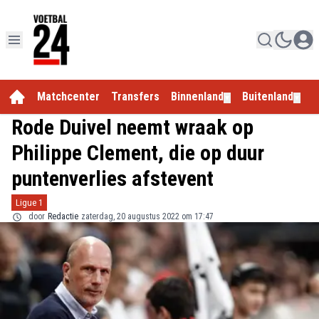
Matchcenter
Transfers
Binnenland
Buitenland
E
▼
▼
Rode Duivel neemt wraak op
Philippe Clement, die op duur
puntenverlies afstevent
Ligue 1
door
Redactie
zaterdag, 20 augustus 2022 om 17:47