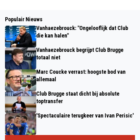
Populair Nieuws
Vanhaezebrouck: "Ongelooflijk dat Club
die kan halen"
Vanhaezebrouck begrijpt Club Brugge
totaal niet
Marc Coucke verrast: hoogste bod van
allemaal
Club Brugge staat dicht bij absolute
toptransfer
'Spectaculaire terugkeer van Ivan Perisic'