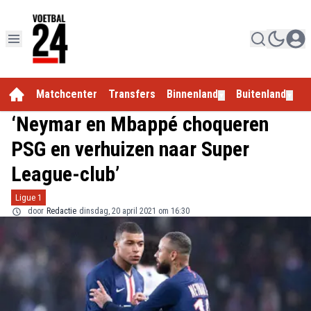
Matchcenter
Transfers
Binnenland
Buitenland
E
▼
▼
‘Neymar en Mbappé choqueren
PSG en verhuizen naar Super
League-club’
Ligue 1
door
Redactie
dinsdag, 20 april 2021 om 16:30