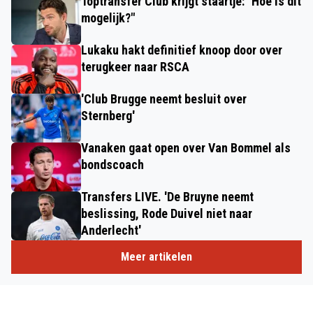
Toptransfer Club krijgt staartje: "Hoe is dit
mogelijk?"
Lukaku hakt definitief knoop door over
terugkeer naar RSCA
'Club Brugge neemt besluit over
Sternberg'
Vanaken gaat open over Van Bommel als
bondscoach
Transfers LIVE. 'De Bruyne neemt
beslissing, Rode Duivel niet naar
Anderlecht'
Meer artikelen