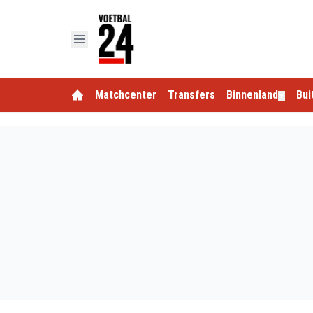
Matchcenter
Transfers
Binnenland
Bui
▼