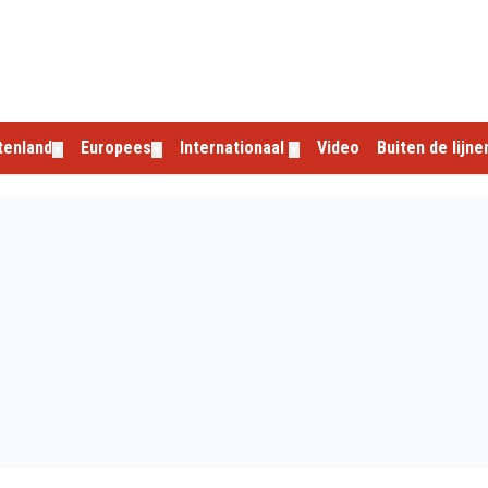
tenland
Europees
Internationaal
Video
Buiten de lijne
▼
▼
▼