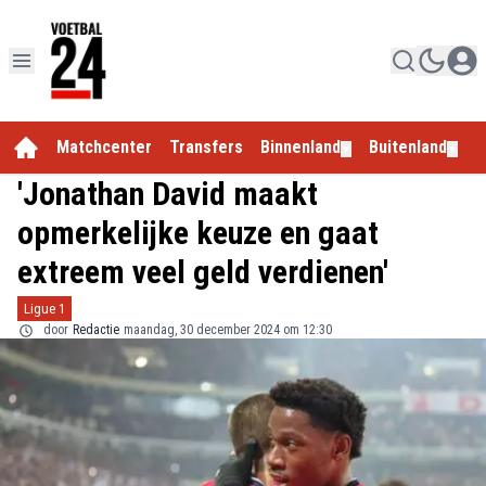
Matchcenter
Transfers
Binnenland
Buitenland
E
▼
▼
'Jonathan David maakt
opmerkelijke keuze en gaat
extreem veel geld verdienen'
Ligue 1
door
Redactie
maandag, 30 december 2024 om 12:30