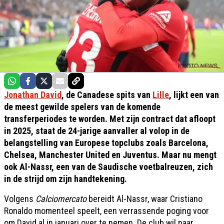
Jonathan David
, de Canadese spits van
Lille
, lijkt een van
de meest gewilde spelers van de komende
transferperiodes te worden. Met zijn contract dat afloopt
in 2025, staat de 24-jarige aanvaller al volop in de
belangstelling van Europese topclubs zoals Barcelona,
Chelsea, Manchester United en Juventus. Maar nu mengt
ook Al-Nassr, een van de Saudische voetbalreuzen, zich
in de strijd om zijn handtekening.
Volgens
Calciomercato
bereidt Al-Nassr, waar Cristiano
Ronaldo momenteel speelt, een verrassende poging voor
om David al in januari over te nemen. De club wil naar