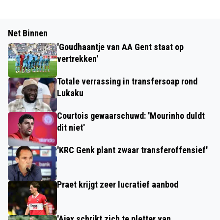
Net Binnen
'Goudhaantje van AA Gent staat op
vertrekken'
Totale verrassing in transfersoap rond
Lukaku
Courtois gewaarschuwd: 'Mourinho duldt
dit niet'
'KRC Genk plant zwaar transferoffensief'
Praet krijgt zeer lucratief aanbod
'Ajax schrikt zich te pletter van