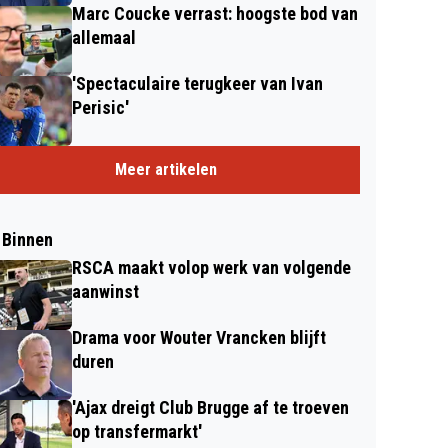
Marc Coucke verrast: hoogste bod van
allemaal
'Spectaculaire terugkeer van Ivan
Perisic'
Meer artikelen
 Binnen
RSCA maakt volop werk van volgende
aanwinst
Drama voor Wouter Vrancken blijft
duren
'Ajax dreigt Club Brugge af te troeven
op transfermarkt'