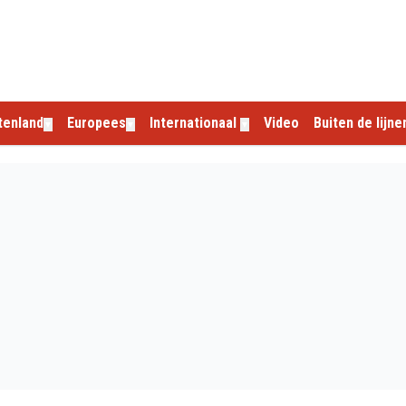
tenland
Europees
Internationaal
Video
Buiten de lijne
▼
▼
▼