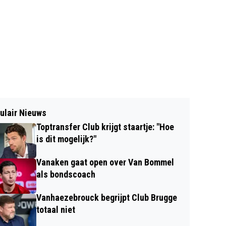
ulair Nieuws
Toptransfer Club krijgt staartje: "Hoe
is dit mogelijk?"
Vanaken gaat open over Van Bommel
als bondscoach
Vanhaezebrouck begrijpt Club Brugge
totaal niet