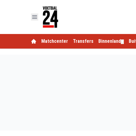
Matchcenter
Transfers
Binnenland
Bui
▼