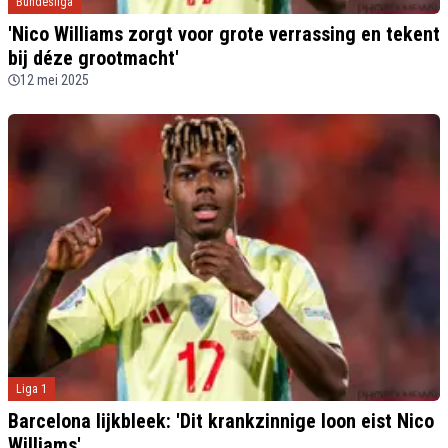
Bundesliga
'Nico Williams zorgt voor grote verrassing en tekent
bij déze grootmacht'
12 mei 2025
Liga 1
Barcelona lijkbleek: 'Dit krankzinnige loon eist Nico
Williams'