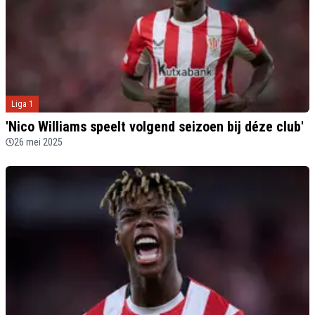
Liga 1
'Nico Williams speelt volgend seizoen bij déze club'
26 mei 2025