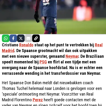
Cristiano
Ronaldo
staat op het punt te vertrekken bij
Real
Madrid
. De Spaanse grootmacht wil dan ook uitpakken
met een nieuwe superster, genaamd
Neymar
. De Braziliaan
speelt momenteel bij
PSG
en flirt al een tijdje met een
overgang naar de Spaanse hoofdstad. Nu is er echter een
verrassende wending in het transferdossier van Neymar.
Het Spaanse Don Balon meldt dat nieuwbakken coach
Thomas Tuchel helemaal naar Londen is gevlogen voor een
‘speciale’ ontmoeting met Neymar. Voorzitter van Real
Madrid Florentino
Perez
heeft goede contacten met de
vader van Neymar en sloeg zichzelf voor het hoofd toen hij