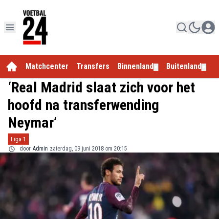
Matchcenter
Transfers
Binnenland
Buitenland
E
▼
▼
‘Real Madrid slaat zich voor het
hoofd na transferwending
Neymar’
Liga 1
door
Admin
zaterdag, 09 juni 2018 om 20:15