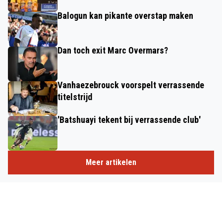
Balogun kan pikante overstap maken
Dan toch exit Marc Overmars?
Vanhaezebrouck voorspelt verrassende
titelstrijd
'Batshuayi tekent bij verrassende club'
Meer artikelen