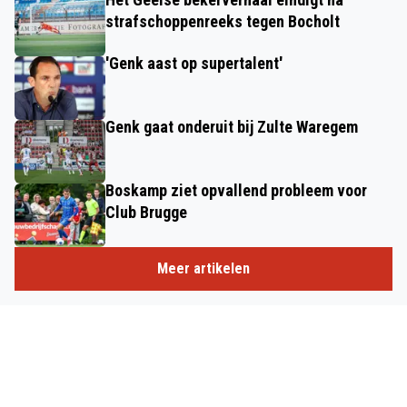
strafschoppenreeks tegen Bocholt
'Genk aast op supertalent'
Genk gaat onderuit bij Zulte Waregem
Boskamp ziet opvallend probleem voor
Club Brugge
Meer artikelen