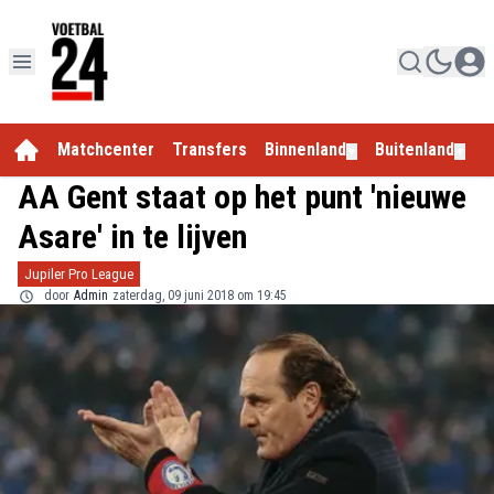
Matchcenter
Transfers
Binnenland
Buitenland
E
▼
▼
AA Gent staat op het punt 'nieuwe
Asare' in te lijven
Jupiler Pro League
door
Admin
zaterdag, 09 juni 2018 om 19:45