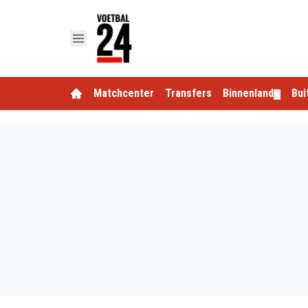
Matchcenter
Transfers
Binnenland
Bui
▼