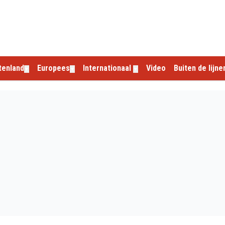
tenland
Europees
Internationaal
Video
Buiten de lijne
▼
▼
▼