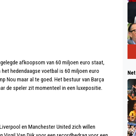
tgelegde afkoopsom van 60 miljoen euro staat,
n het hedendaagse voetbal is 60 miljoen euro
Net
mp Nou maar al te goed. Het bestuur van Barça
ar de speler zit momenteel in een luxepositie.
 Liverpool en Manchester United zich willen
g Virgil Van Dijk voor een recordbedrag voor een